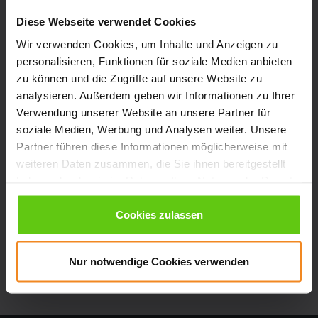
Um weiterzugehen, geben Sie die oben
Diese Webseite verwendet Cookies
abgebildeten Zeichen ein*
Wir verwenden Cookies, um Inhalte und Anzeigen zu
personalisieren, Funktionen für soziale Medien anbieten
zu können und die Zugriffe auf unsere Website zu
analysieren. Außerdem geben wir Informationen zu Ihrer
Ich habe die
Datenschutzbestimmungen
Verwendung unserer Website an unsere Partner für
zur Kenntnis genommen und erkenne diese
soziale Medien, Werbung und Analysen weiter. Unsere
an.
Partner führen diese Informationen möglicherweise mit
Widerruf bestätigen
weiteren Daten zusammen, die Sie ihnen bereitgestellt
haben oder die sie im Rahmen Ihrer Nutzung der Dienste
gesammelt haben. Sie können selbst frei entscheiden,
welche Kategorien von Cookies Sie zulassen möchten.
Cookies zulassen
Ihre Einwilligung für die Cookie-Nutzung können Sie
jederzeit widerrufen. Weitere Informationen finden Sie in
Nur notwendige Cookies verwenden
unserer
Datenschutzerklärung
.