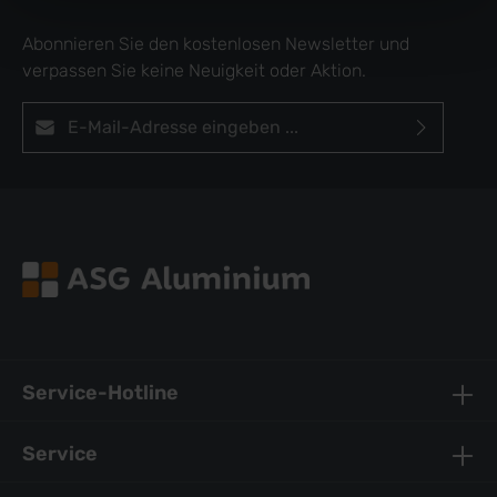
Abonnieren Sie den kostenlosen Newsletter und
verpassen Sie keine Neuigkeit oder Aktion.
E-Mail-Adresse*
Ich habe die
Datenschutzbestimmungen
zur Kenntnis
genommen und die
AGB
gelesen und bin mit ihnen
einverstanden.
Um weiterzugehen, geben Sie die oben
abgebildeten Zeichen ein*
Service-Hotline
Service